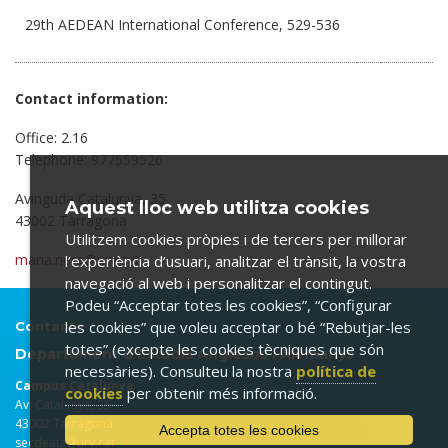
29th AEDEAN International Conference, 529-536
Contact information:
Office: 2.16
Telephone: 977559526
Avinguda Catalunya, 35
Aquest lloc web utilitza cookies
43002 Tarragona
Utilitzem cookies pròpies i de tercers per millorar
maria.riera@urv.cat
l’experiència d’usuari, analitzar el trànsit, la vostra
navegació al web i personalitzar el contingut.
Podeu “Acceptar totes les cookies”, “Configurar
les cookies” que voleu acceptar o bé “Rebutjar-les
Contacte
totes” (excepte les cookies tècniques que són
Departament d'Estudis Anglesos i Alemanys
necessàries). Consulteu la nostra
política de
Campus Catalunya
cookies
per obtenir més informació.
Av. Catalunya, 35
43002 Tarragona
Accepta totes les cookies
secdeaia@urv.cat