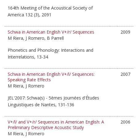
164th Meeting of the Acoustical Society of
America 132 (3), 2091
Schwa in American English V+/r/ Sequences
2009
M Riera, J Romero, B Parrell
Phonetics and Phonology: Interactions and
Interrelations, 13-34
Schwa in American English V+/l/ Sequences:
2007
Speaking Rate Effects
M Riera, J Romero
JEL'2007: Schwa(s) - 5èmes Journées d'Études
Linguistiques de Nantes, 131-136
V+/l/ and V+/r/ Sequences in American English: A
2006
Preliminary Descriptive Acoustic Study
M Riera, J Romero