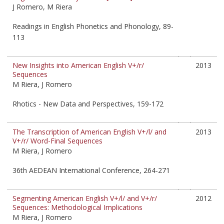
J Romero, M Riera
Readings in English Phonetics and Phonology, 89-
113
New Insights into American English V+/r/
2013
Sequences
M Riera, J Romero
Rhotics - New Data and Perspectives, 159-172
The Transcription of American English V+/l/ and
2013
V+/r/ Word-Final Sequences
M Riera, J Romero
36th AEDEAN International Conference, 264-271
Segmenting American English V+/l/ and V+/r/
2012
Sequences: Methodological Implications
M Riera, J Romero